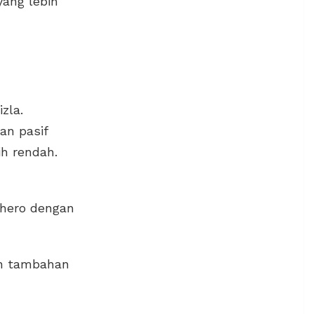
yang lebih
zla.
dan pasif
ih rendah.
 hero dengan
n tambahan