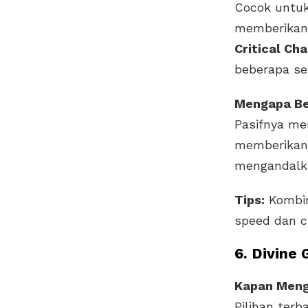
Cocok untuk
memberika
Critical Ch
beberapa se
Mengapa B
Pasifnya me
memberikan 
mengandalka
Tips:
Kombi
speed dan cr
6. Divine 
Kapan Men
Pilihan ter