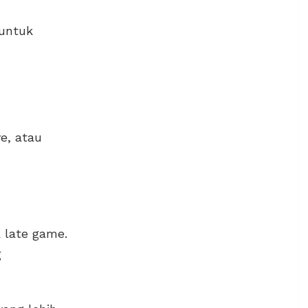
untuk
e, atau
 late game.
g