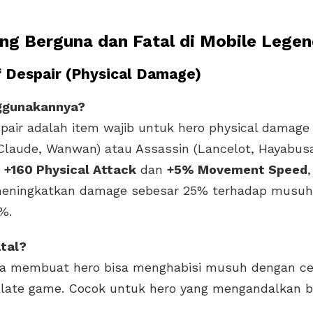
ing Berguna dan Fatal di Mobile Lege
f Despair (Physical Damage)
ggunakannya?
pair adalah item wajib untuk hero physical damage 
laude, Wanwan) atau Assassin (Lancelot, Hayabusa)
n
+160 Physical Attack
dan
+5% Movement Speed
 meningkatkan damage sebesar 25% terhadap musu
%.
tal?
ya membuat hero bisa menghabisi musuh dengan ce
 late game. Cocok untuk hero yang mengandalkan b