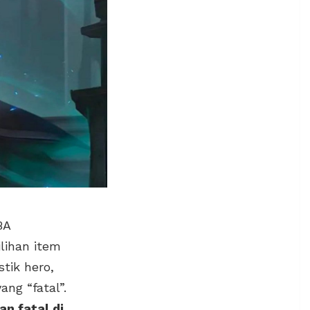
BA
lihan item
tik hero,
ng “fatal”.
n fatal di