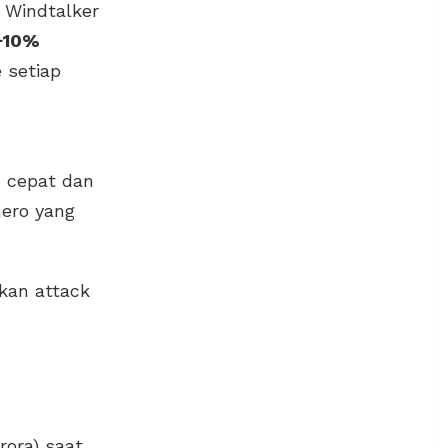
. Windtalker
+10%
 setiap
 cepat dan
ero yang
kan attack
rora) saat