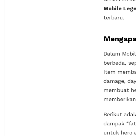
Mobile Leg
terbaru.
Mengapa 
Dalam Mobil
berbeda, sep
Item memban
damage, daya
membuat her
memberikan 
Berikut ada
dampak “fat
untuk hero a