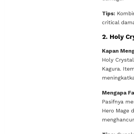
Tips:
Kombi
critical da
2. Holy C
Kapan Men
Holy Crysta
Kagura. Ite
meningkatka
Mengapa Fa
Pasifnya me
Hero Mage d
menghancur