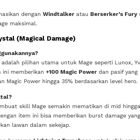
nasikan dengan
Windtalker
atau
Berserker’s Fury
mage maksimal.
rystal (Magical Damage)
ggunakannya?
l adalah pilihan utama untuk Mage seperti Lunox, Yv
m ini memberikan
+100 Magic Power
dan pasif yang
n Magic Power hingga 35% berdasarkan level hero.
tal?
mbuat skill Mage semakin mematikan di mid hingga
engan item ini bisa memberikan burst damage yan
kan lawan dalam sekejap.