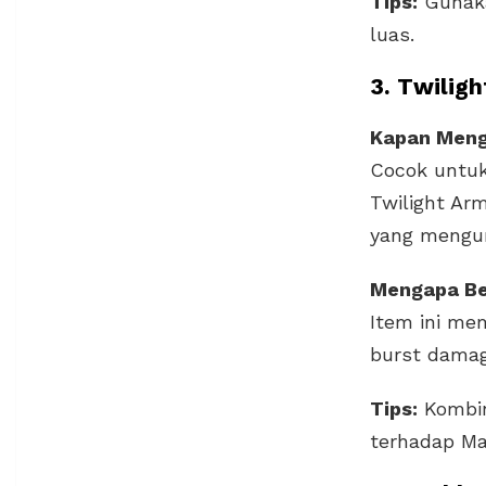
Tips:
Gunak
luas.
3. Twilig
Kapan Men
Cocok untuk 
Twilight A
yang mengur
Mengapa B
Item ini me
burst damage
Tips:
Kombi
terhadap Ma