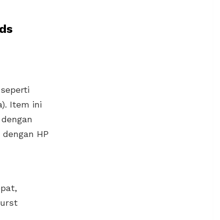
nds
seperti
. Item ini
, dengan
h dengan HP
pat,
urst