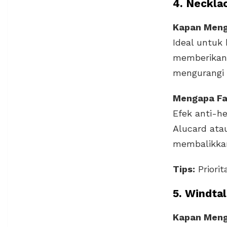
4. Neckla
Kapan Men
Ideal untuk 
memberika
mengurangi 
Mengapa Fa
Efek anti-he
Alucard atau
membalikkan
Tips:
Priorit
5. Windta
Kapan Men