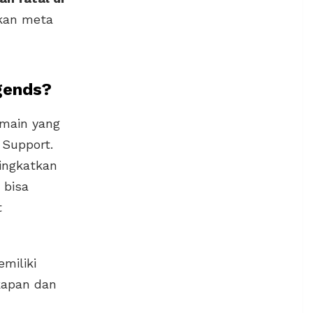
rkan meta
gends?
rmain yang
 Support.
ingkatkan
 bisa
t
miliki
 kapan dan