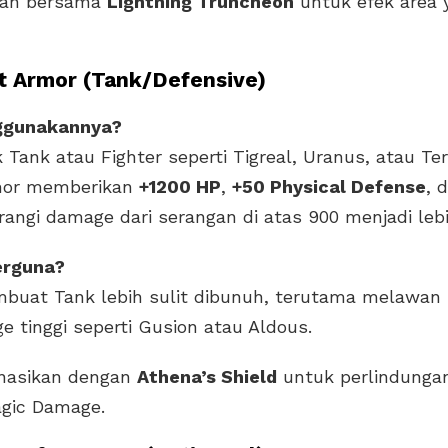
an bersama
Lightning Truncheon
untuk efek area 
ht Armor (Tank/Defensive)
ggunakannya?
Tank atau Fighter seperti Tigreal, Uranus, atau Teri
rmor memberikan
+1200 HP
,
+50 Physical Defense
, 
angi damage dari serangan di atas 900 menjadi leb
erguna?
mbuat Tank lebih sulit dibunuh, terutama melawan
 tinggi seperti Gusion atau Aldous.
nasikan dengan
Athena’s Shield
untuk perlindunga
gic Damage.