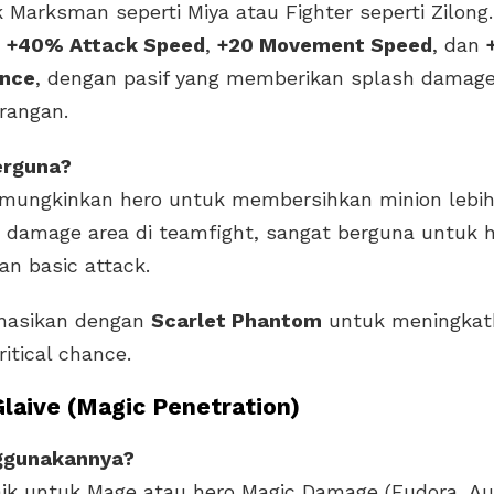
 Marksman seperti Miya atau Fighter seperti Zilong
n
+40% Attack Speed
,
+20 Movement Speed
, dan
ance
, dengan pasif yang memberikan splash damage
rangan.
erguna?
mungkinkan hero untuk membersihkan minion lebih
damage area di teamfight, sangat berguna untuk h
n basic attack.
nasikan dengan
Scarlet Phantom
untuk meningkat
itical chance.
Glaive (Magic Penetration)
ggunakannya?
baik untuk Mage atau hero Magic Damage (Eudora, Au