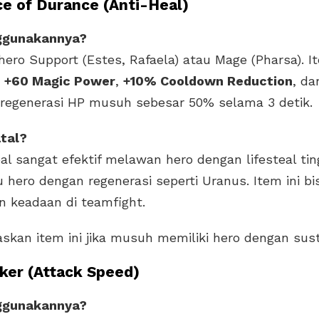
ce of Durance (Anti-Heal)
ggunakannya?
hero Support (Estes, Rafaela) atau Mage (Pharsa). It
n
+60 Magic Power
,
+10% Cooldown Reduction
, da
regenerasi HP musuh sebesar 50% selama 3 detik.
tal?
al sangat efektif melawan hero dengan lifesteal ting
 hero dengan regenerasi seperti Uranus. Item ini bi
 keadaan di teamfight.
askan item ini jika musuh memiliki hero dengan susta
lker (Attack Speed)
ggunakannya?