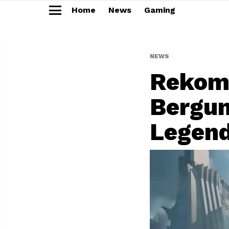
Home
News
Gaming
Menu
NEWS
Rekome
Bergun
Legen