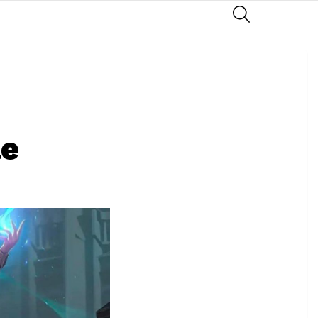
SEARCH
le