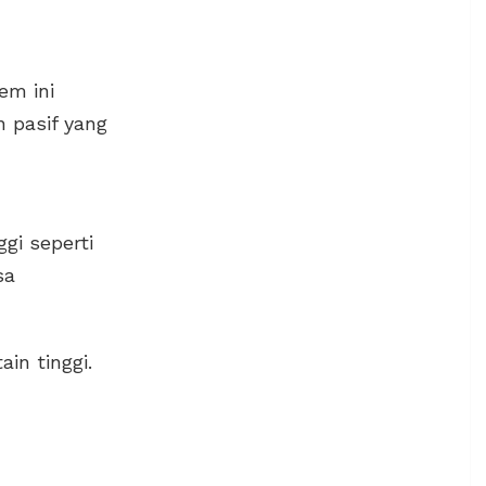
em ini
n pasif yang
gi seperti
sa
in tinggi.