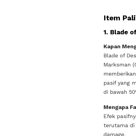
Item Pal
1. Blade o
Kapan Men
Blade of Des
Marksman (C
memberika
pasif yang
di bawah 50
Mengapa Fa
Efek pasifn
terutama di
damage.