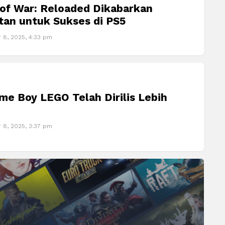
 of War: Reloaded Dikabarkan
tan untuk Sukses di PS5
8, 2025, 4:33 pm
me Boy LEGO Telah Dirilis Lebih
8, 2025, 3:37 pm