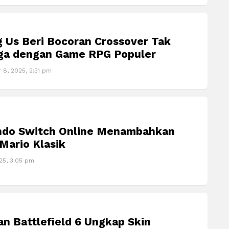
 Us Beri Bocoran Crossover Tak
ga dengan Game RPG Populer
8, 2025, 2:31 pm
ndo Switch Online Menambahkan
Mario Klasik
25, 3:05 pm
n Battlefield 6 Ungkap Skin