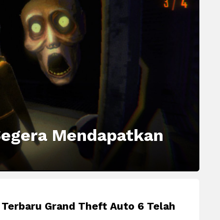
Segera Mendapatkan
 Terbaru Grand Theft Auto 6 Telah