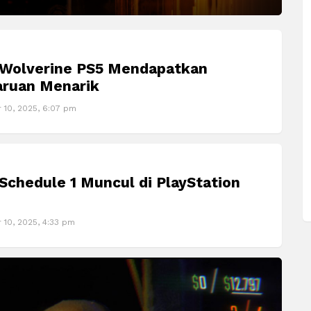
Wolverine PS5 Mendapatkan
ruan Menarik
10, 2025, 6:07 pm
chedule 1 Muncul di PlayStation
10, 2025, 4:33 pm