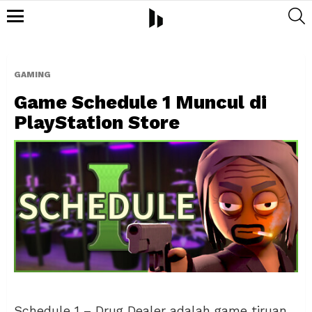
S
Menu
GAMING
Game Schedule 1 Muncul di
PlayStation Store
Schedule 1 – Drug Dealer adalah game tiruan